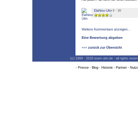
ElaNeu-Ulm
- 38
Weitere Kommentare anzeigen...
Eine Bewertung abgeben
<<<
zurück zur Übersicht
(c) 1999 - 2026 team-ulm.de - all rights res
-
Presse
-
Blog
-
Historie
-
Partner
-
Nutz