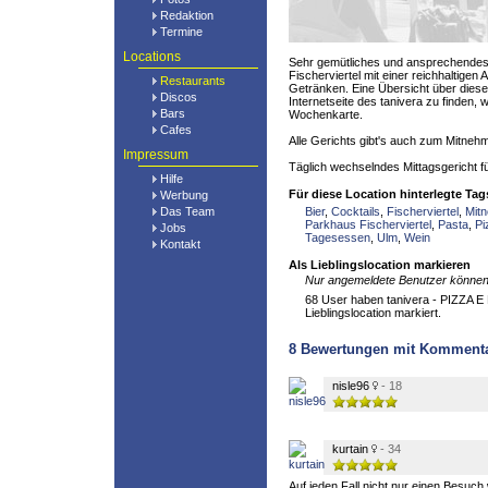
Redaktion
Termine
Locations
Sehr gemütliches und ansprechendes
Fischerviertel mit einer reichhaltige
Restaurants
Getränken. Eine Übersicht über diese
Discos
Internetseite des tanivera zu finden, w
Bars
Wochenkarte.
Cafes
Alle Gerichts gibt's auch zum Mitneh
Impressum
Täglich wechselndes Mittagsgericht fü
Hilfe
Für diese Location hinterlegte Tag
Werbung
Das Team
Bier
,
Cocktails
,
Fischerviertel
,
Mit
Parkhaus Fischerviertel
,
Pasta
,
Pi
Jobs
Tagesessen
,
Ulm
,
Wein
Kontakt
Als Lieblingslocation markieren
Nur angemeldete Benutzer können 
68 User haben tanivera - PIZZA E 
Lieblingslocation markiert.
8
Bewertungen mit Komment
nisle96
- 18
kurtain
- 34
Auf jeden Fall nicht nur einen Besuch 