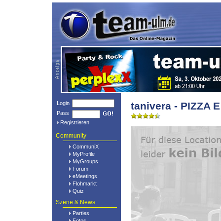
Login
tanivera - PIZZA 
Pass
Registrieren
Community
CommuniX
MyProfile
MyGroups
Forum
eMeetings
Flohmarkt
Quiz
Szene & News
Parties
Fotos