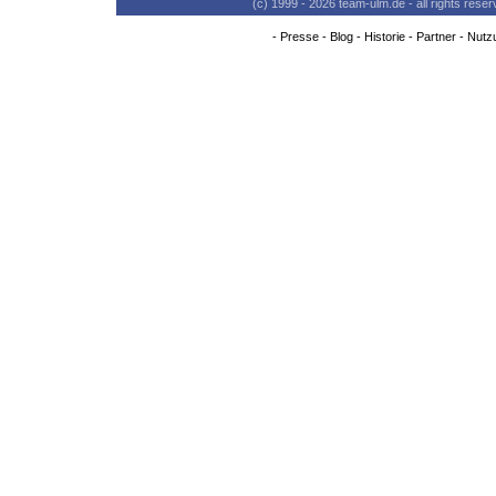
(c) 1999 - 2026 team-ulm.de - all rights res
-
Presse
-
Blog
-
Historie
-
Partner
-
Nutz