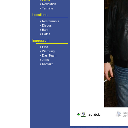
Redaktion
Termine
Locations
Restaurants
Discos
Bars
Cafes
Impressum
Hilfe
Werbung
Das Team
Jobs
Kontakt