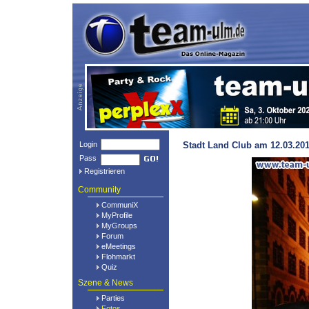
Login
Stadt Land Club am 12.03.201
Pass
Registrieren
Community
CommuniX
MyProfile
MyGroups
Forum
eMeetings
Flohmarkt
Quiz
Szene & News
Parties
Fotos