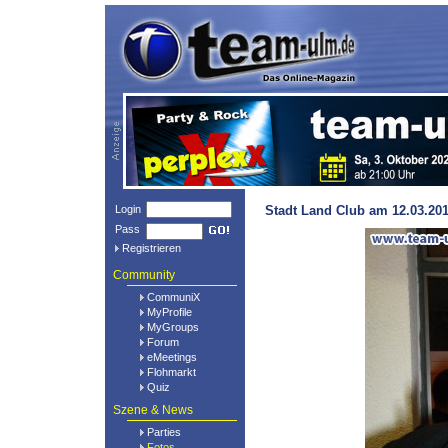
Login
Stadt Land Club am 12.03.201
Pass
Registrieren
Community
CommuniX
MyProfile
MyGroups
Forum
eMeetings
Flohmarkt
Quiz
Szene & News
Parties
Fotos