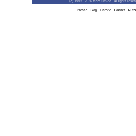
(c) 1999 - 2026 team-ulm.de - all rights res
-
Presse
-
Blog
-
Historie
-
Partner
-
Nutz