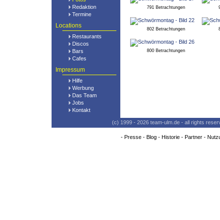
Redaktion
791 Betrachtungen
Termine
Locations
802 Betrachtungen
Restaurants
Discos
Bars
800 Betrachtungen
Cafes
Impressum
Hilfe
Werbung
Das Team
Jobs
Kontakt
(c) 1999 - 2026 team-ulm.de - all rights res
-
Presse
-
Blog
-
Historie
-
Partner
-
Nutz