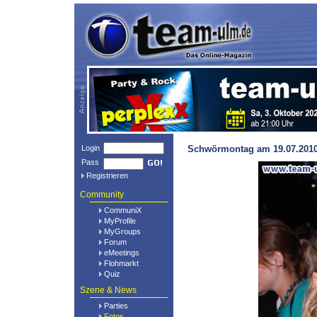
Login
Schwörmontag am 19.07.2010 
Pass
Registrieren
Community
CommuniX
MyProfile
MyGroups
Forum
eMeetings
Flohmarkt
Quiz
Szene & News
Parties
Fotos