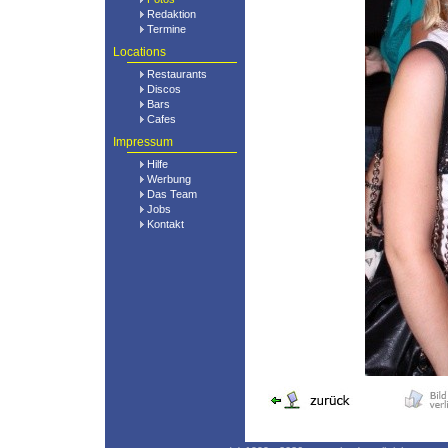
Redaktion
Termine
Locations
Restaurants
Discos
Bars
Cafes
Impressum
Hilfe
Werbung
Das Team
Jobs
Kontakt