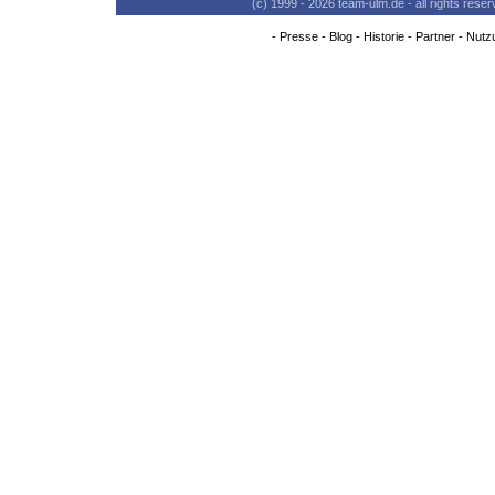
(c) 1999 - 2026 team-ulm.de - all rights res
-
Presse
-
Blog
-
Historie
-
Partner
-
Nutz