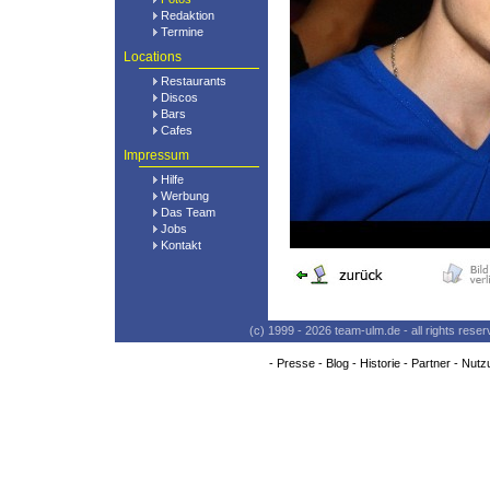
Redaktion
Termine
Locations
Restaurants
Discos
Bars
Cafes
Impressum
Hilfe
Werbung
Das Team
Jobs
Kontakt
(c) 1999 - 2026 team-ulm.de - all rights res
-
Presse
-
Blog
-
Historie
-
Partner
-
Nutz