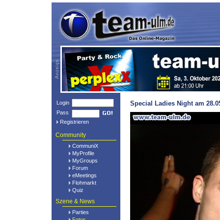
Login
Special Ladies Night am 28.0
Pass
Registrieren
Community
CommuniX
MyProfile
MyGroups
Forum
eMeetings
Flohmarkt
Quiz
Szene & News
Parties
Fotos