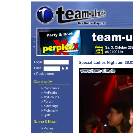
Login
Special Ladies Night am 28.0
Pass
Registrieren
Community
CommuniX
MyProfile
MyGroups
Forum
eMeetings
Flohmarkt
Quiz
Szene & News
Parties
Fotos