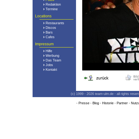
Redaktion
Termine
Locations
Restaurants
Discos
Bars
Cafes
Impressum
Hilfe
Werbung
Das Team
Jobs
Kontakt
(c) 1999 - 2026 team-ulm.de - all rights res
-
Presse
-
Blog
-
Historie
-
Partner
-
Nutz