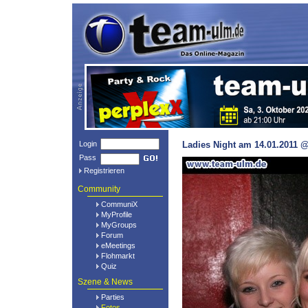
Login
Ladies Night am 14.01.2011 @
Pass
Registrieren
Community
CommuniX
MyProfile
MyGroups
Forum
eMeetings
Flohmarkt
Quiz
Szene & News
Parties
Fotos