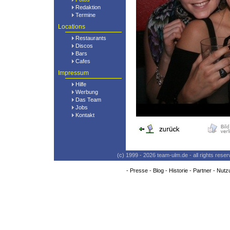
Redaktion
Termine
Locations
Restaurants
Discos
Bars
Cafes
Impressum
Hilfe
Werbung
Das Team
Jobs
Kontakt
(c) 1999 - 2026 team-ulm.de - all rights res
-
Presse
-
Blog
-
Historie
-
Partner
-
Nutz