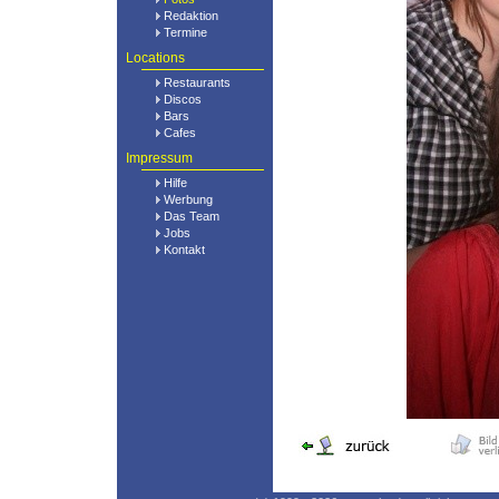
Redaktion
Termine
Locations
Restaurants
Discos
Bars
Cafes
Impressum
Hilfe
Werbung
Das Team
Jobs
Kontakt