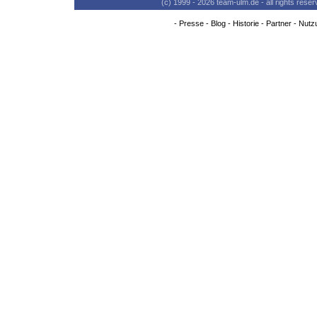
(c) 1999 - 2026 team-ulm.de - all rights res
-
Presse
-
Blog
-
Historie
-
Partner
-
Nutz