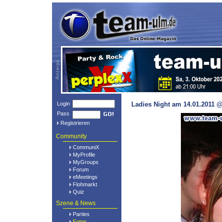
Login
Ladies Night am 14.01.2011 @
Pass
Registrieren
Community
CommuniX
MyProfile
MyGroups
Forum
eMeetings
Flohmarkt
Quiz
Szene & News
Parties
Fotos