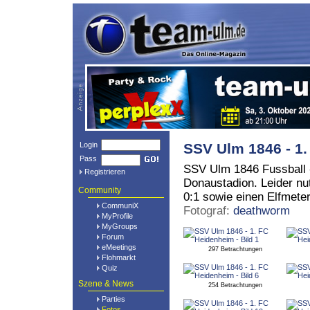
Login
SSV Ulm 1846 - 1
Pass
SSV Ulm 1846 Fussball 
Registrieren
Donaustadion. Leider nu
Community
0:1 sowie einen Elfmete
CommuniX
Fotograf:
deathworm
MyProfile
MyGroups
Forum
eMeetings
297 Betrachtungen
Flohmarkt
Quiz
Szene & News
254 Betrachtungen
Parties
Fotos