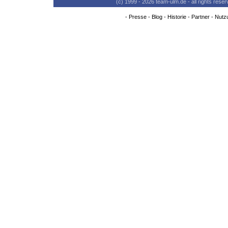
(c) 1999 - 2026 team-ulm.de - all rights res
-
Presse
-
Blog
-
Historie
-
Partner
-
Nutz