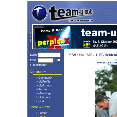
Login
SSV Ulm 1846 - 1. FC Heiden
Pass
Registrieren
Community
CommuniX
MyProfile
MyGroups
Forum
eMeetings
Flohmarkt
Quiz
Szene & News
Parties
Fotos