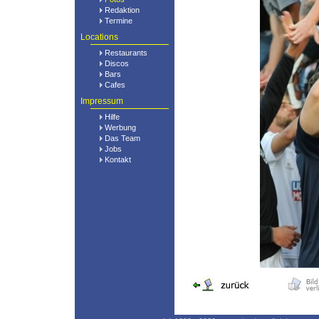
Redaktion
Termine
Locations
Restaurants
Discos
Bars
Cafes
Impressum
Hilfe
Werbung
Das Team
Jobs
Kontakt