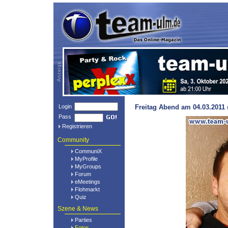
Login
Freitag Abend am 04.03.2011 
Pass
Registrieren
Community
CommuniX
MyProfile
MyGroups
Forum
eMeetings
Flohmarkt
Quiz
Szene & News
Parties
Fotos