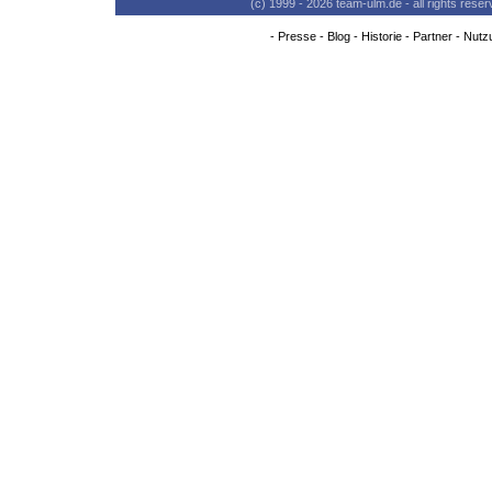
(c) 1999 - 2026 team-ulm.de - all rights res
-
Presse
-
Blog
-
Historie
-
Partner
-
Nutz