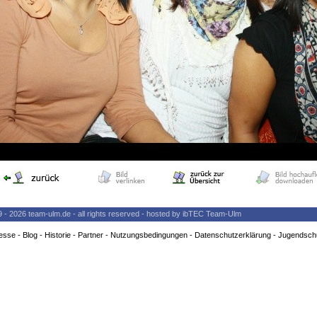
9 - 2026 team-ulm.de - all rights reserved - hosted by ibTEC Team-Ulm
esse
-
Blog
-
Historie
-
Partner
-
Nutzungsbedingungen
-
Datenschutzerklärung
-
Jugendsch