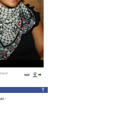
utz
-