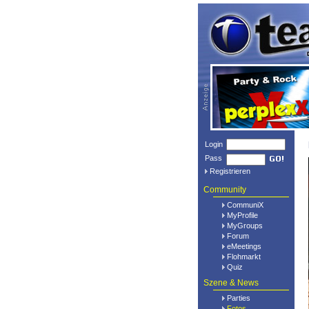
Login
Pass
Registrieren
Community
CommuniX
MyProfile
MyGroups
Forum
eMeetings
Flohmarkt
Quiz
Szene & News
Parties
Fotos