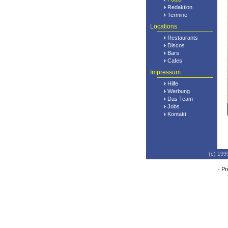
Redaktion
Termine
Locations
Restaurants
Discos
Bars
Cafes
Impressum
Hilfe
Werbung
Das Team
Jobs
Kontakt
(c) 199
-
Pr