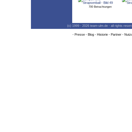
700 Betrachtungen
(c) 1999 - 2026 team-ulm.de - all rights res
-
Presse
-
Blog
-
Historie
-
Partner
-
Nutz