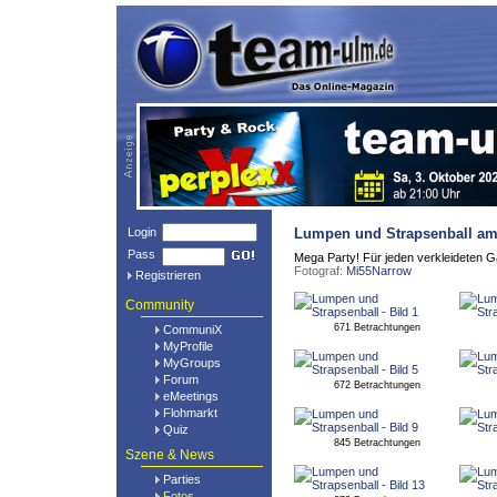
Login
Lumpen und Strapsenball
am 
Pass
Mega Party! Für jeden verkleideten G
Fotograf:
Mi55Narrow
Registrieren
Community
671 Betrachtungen
CommuniX
MyProfile
MyGroups
Forum
672 Betrachtungen
eMeetings
Flohmarkt
Quiz
845 Betrachtungen
Szene & News
Parties
Fotos