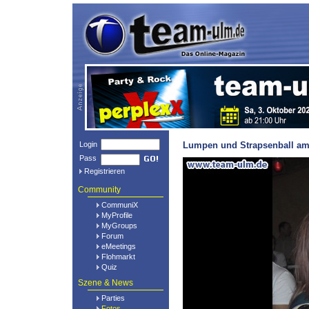
Login
Lumpen und Strapsenball am 
Pass
Registrieren
Community
CommuniX
MyProfile
MyGroups
Forum
eMeetings
Flohmarkt
Quiz
Szene & News
Parties
Fotos