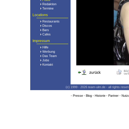
Redaktion
Termine
Locations
Restaurants
Discos
Bars
Cafes
Impressum
Hilfe
Werbung
Das Team
Jobs
Kontakt
(c) 1999 - 2026 team-ulm.de - all rights res
-
Presse
-
Blog
-
Historie
-
Partner
-
Nutz