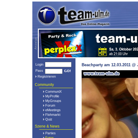
Login
Beachparty am 12.03.2011 @ 
Pass
Registrieren
Community
CommuniX
MyProfile
MyGroups
Forum
eMeetings
Flohmarkt
Quiz
Szene & News
Parties
Fotos