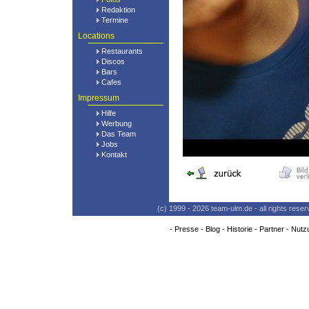
Redaktion
Termine
Locations
Restaurants
Discos
Bars
Cafes
Impressum
Hilfe
Werbung
Das Team
Jobs
Kontakt
(c) 1999 - 2026 team-ulm.de - all rights res
-
Presse
-
Blog
-
Historie
-
Partner
-
Nutz