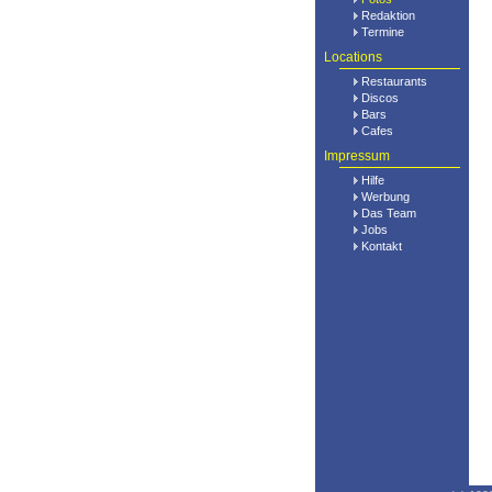
Redaktion
Termine
Locations
Restaurants
Discos
Bars
Cafes
Impressum
Hilfe
Werbung
Das Team
Jobs
Kontakt