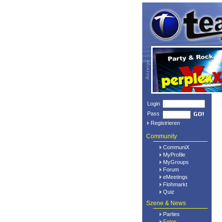
Login
Pass
Registrieren
Community
CommuniX
MyProfile
MyGroups
Forum
eMeetings
Flohmarkt
Quiz
Szene & News
Parties
Fotos