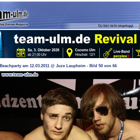
Du bist nicht eingeloggt.
Beachparty am 12.03.2011 @ Juze Laupheim - Bild 50 von 66