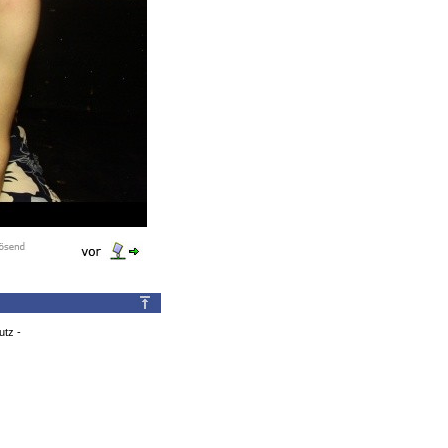
utz
-