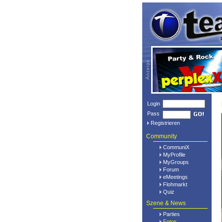
Login
Pass
Registrieren
Community
CommuniX
MyProfile
MyGroups
Forum
eMeetings
Flohmarkt
Quiz
Szene & News
Parties
Fotos