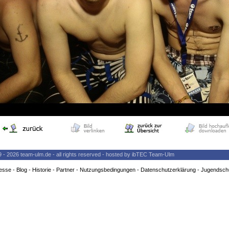
9 - 2026 team-ulm.de - all rights reserved - hosted by ibTEC Team-Ulm
esse
-
Blog
-
Historie
-
Partner
-
Nutzungsbedingungen
-
Datenschutzerklärung
-
Jugendsch