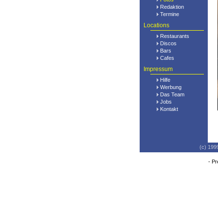
Redaktion
Termine
Locations
Restaurants
Discos
Bars
Cafes
Impressum
Hilfe
Werbung
Das Team
Jobs
Kontakt
(c) 199
-
Pr