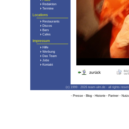
Redaktion
Termine
Locations
Restaurants
Discos
Bars
Cafes
Impressum
Hilfe
Werbung
Das Team
Jobs
Kontakt
(c) 1999 - 2026 team-ulm.de - all rights res
-
Presse
-
Blog
-
Historie
-
Partner
-
Nutz