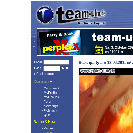
Login
Beachparty am 12.03.2011 @ 
Pass
Registrieren
Community
CommuniX
MyProfile
MyGroups
Forum
eMeetings
Flohmarkt
Quiz
Szene & News
Parties
Fotos