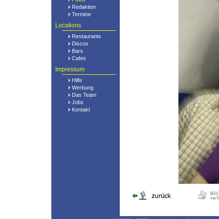
Redaktion
Termine
Locations
Restaurants
Discos
Bars
Cafes
Impressum
Hilfe
Werbung
Das Team
Jobs
Kontakt