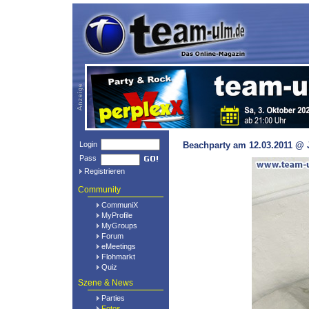
Login
Beachparty am 12.03.2011 @ 
Pass
Registrieren
Community
CommuniX
MyProfile
MyGroups
Forum
eMeetings
Flohmarkt
Quiz
Szene & News
Parties
Fotos