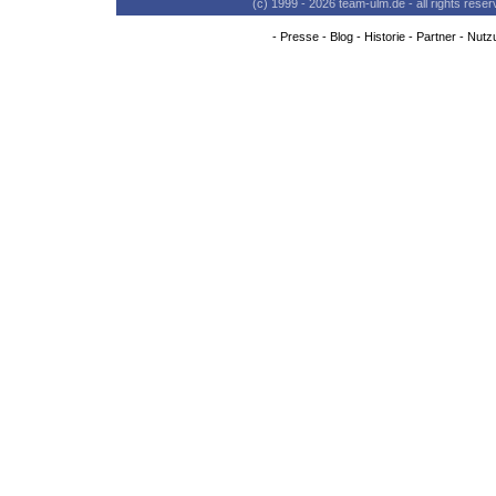
(c) 1999 - 2026 team-ulm.de - all rights res
-
Presse
-
Blog
-
Historie
-
Partner
-
Nutz