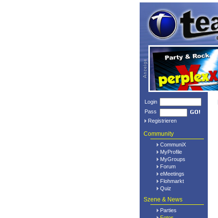
Login
Pass
Registrieren
Community
CommuniX
MyProfile
MyGroups
Forum
eMeetings
Flohmarkt
Quiz
Szene & News
Parties
Fotos