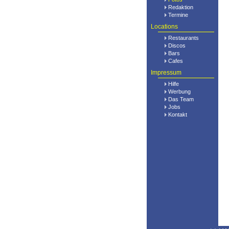
Redaktion
Termine
Locations
Restaurants
Discos
Bars
Cafes
Impressum
Hilfe
Werbung
Das Team
Jobs
Kontakt