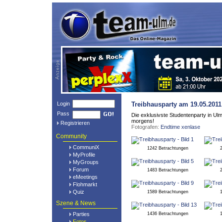
Login
Treibhausparty
am 19.05.201
Pass
Die exklusivste Studentenparty in Ul
morgens!
Registrieren
Fotografen:
Endtime
xenlase
Community
CommuniX
1242 Betrachtungen
MyProfile
MyGroups
Forum
1483 Betrachtungen
eMeetings
Flohmarkt
Quiz
1589 Betrachtungen
Szene & News
Parties
1436 Betrachtungen
Fotos