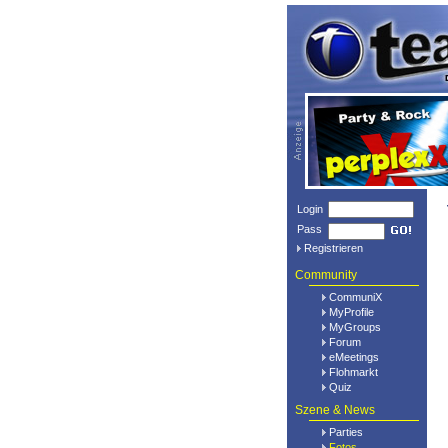
Login
Pass
Registrieren
Community
CommuniX
MyProfile
MyGroups
Forum
eMeetings
Flohmarkt
Quiz
Szene & News
Parties
Fotos