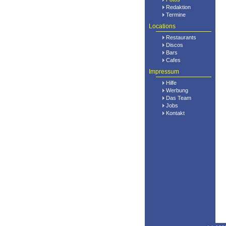
Redaktion
Termine
Locations
Restaurants
Discos
Bars
Cafes
Impressum
Hilfe
Werbung
Das Team
Jobs
Kontakt