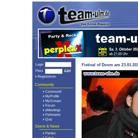
Login
Fistival of Doom am 23.01.20
Pass
Registrieren
Community
CommuniX
MyProfile
MyGroups
Forum
eMeetings
Flohmarkt
Quiz
Szene & News
Parties
Fotos