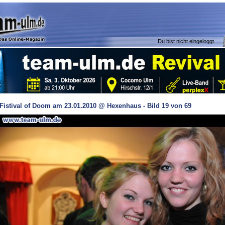
Du bist nicht eingeloggt.
Fistival of Doom am 23.01.2010 @ Hexenhaus - Bild 19 von 69