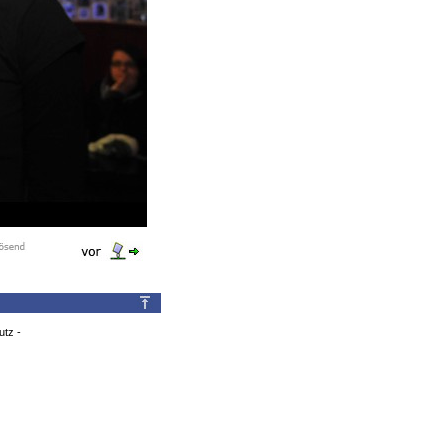
utz
-