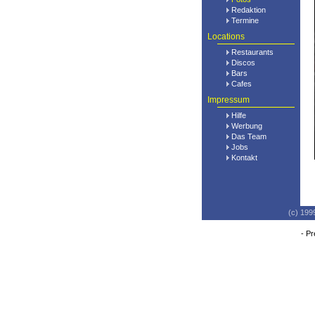
Redaktion
Termine
Locations
Restaurants
Discos
Bars
Cafes
Impressum
Hilfe
Werbung
Das Team
Jobs
Kontakt
(c) 199
-
Pr