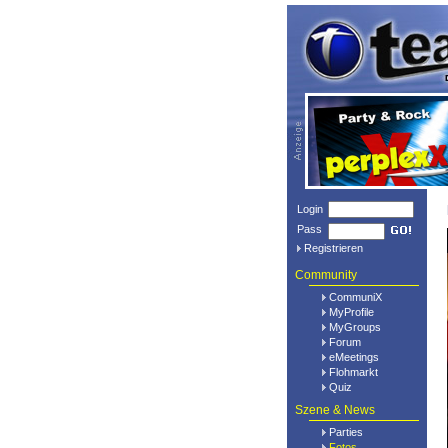
Login
Pass
Registrieren
Community
CommuniX
MyProfile
MyGroups
Forum
eMeetings
Flohmarkt
Quiz
Szene & News
Parties
Fotos