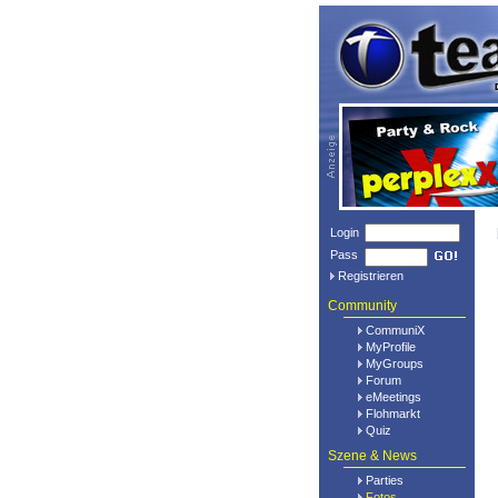
Login
Pass
Registrieren
Community
CommuniX
MyProfile
MyGroups
Forum
eMeetings
Flohmarkt
Quiz
Szene & News
Parties
Fotos