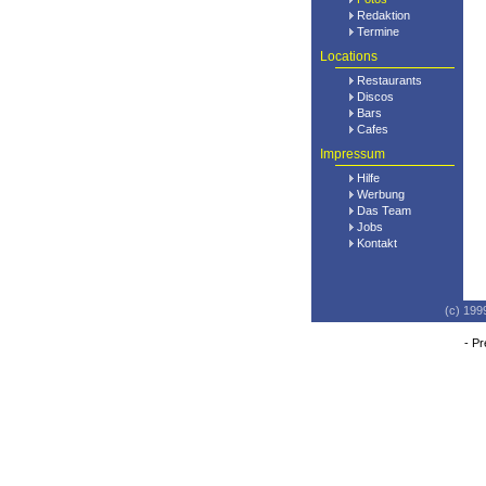
Redaktion
Termine
Locations
Restaurants
Discos
Bars
Cafes
Impressum
Hilfe
Werbung
Das Team
Jobs
Kontakt
(c) 199
-
Pr