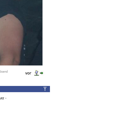
utz
-