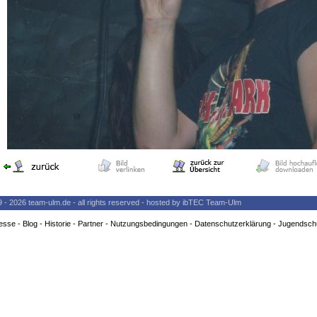
9 - 2026 team-ulm.de - all rights reserved - hosted by ibTEC Team-Ulm
esse
-
Blog
-
Historie
-
Partner
-
Nutzungsbedingungen
-
Datenschutzerklärung
-
Jugendsch