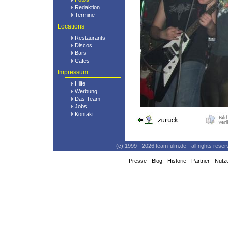
Redaktion
Termine
Locations
Restaurants
Discos
Bars
Cafes
Impressum
Hilfe
Werbung
Das Team
Jobs
Kontakt
(c) 1999 - 2026 team-ulm.de - all rights res
-
Presse
-
Blog
-
Historie
-
Partner
-
Nutz