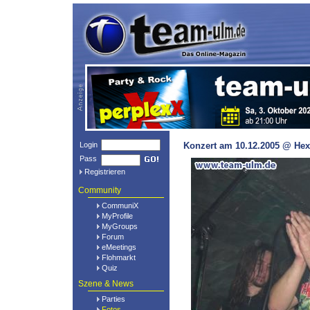
Login
Konzert am 10.12.2005 @ Hex
Pass
Registrieren
Community
CommuniX
MyProfile
MyGroups
Forum
eMeetings
Flohmarkt
Quiz
Szene & News
Parties
Fotos