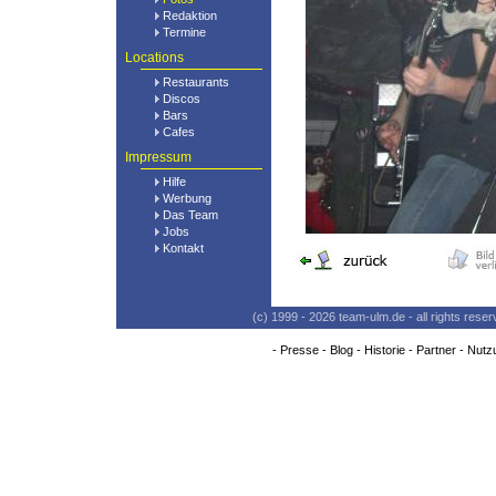
Redaktion
Termine
Locations
Restaurants
Discos
Bars
Cafes
Impressum
Hilfe
Werbung
Das Team
Jobs
Kontakt
(c) 1999 - 2026 team-ulm.de - all rights res
-
Presse
-
Blog
-
Historie
-
Partner
-
Nutz