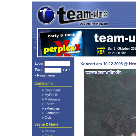
Login
Konzert am 10.12.2005 @ Hex
Pass
Registrieren
Community
CommuniX
MyProfile
MyGroups
Forum
eMeetings
Flohmarkt
Quiz
Szene & News
Parties
Fotos