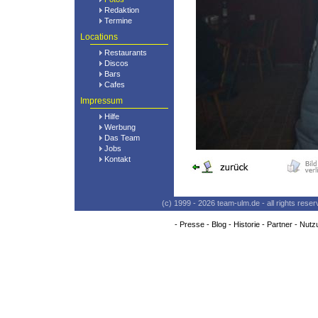
Redaktion
Termine
Locations
Restaurants
Discos
Bars
Cafes
Impressum
Hilfe
Werbung
Das Team
Jobs
Kontakt
(c) 1999 - 2026 team-ulm.de - all rights res
-
Presse
-
Blog
-
Historie
-
Partner
-
Nutz