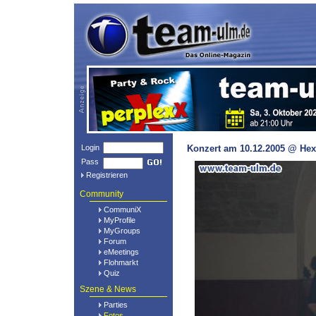
Login
Konzert am 10.12.2005 @ Hex
Pass
Registrieren
Community
CommuniX
MyProfile
MyGroups
Forum
eMeetings
Flohmarkt
Quiz
Szene & News
Parties
Fotos