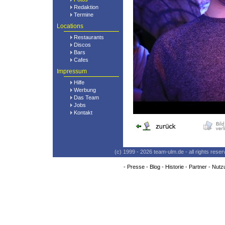
Redaktion
Termine
Locations
Restaurants
Discos
Bars
Cafes
Impressum
Hilfe
Werbung
Das Team
Jobs
Kontakt
(c) 1999 - 2026 team-ulm.de - all rights res
-
Presse
-
Blog
-
Historie
-
Partner
-
Nutz