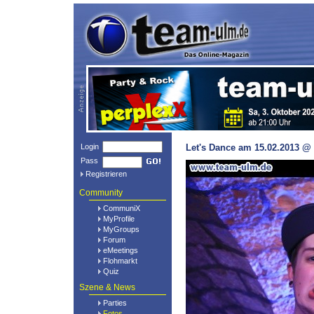
Login
Let's Dance am 15.02.2013 @ 
Pass
Registrieren
Community
CommuniX
MyProfile
MyGroups
Forum
eMeetings
Flohmarkt
Quiz
Szene & News
Parties
Fotos