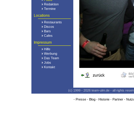
Redaktion
Termine
Locations
Restaurants
Discos
Bars
Cafes
Impressum
Hilfe
Werbung
Das Team
Jobs
Kontakt
(c) 1999 - 2026 team-ulm.de - all rights res
-
Presse
-
Blog
-
Historie
-
Partner
-
Nutz