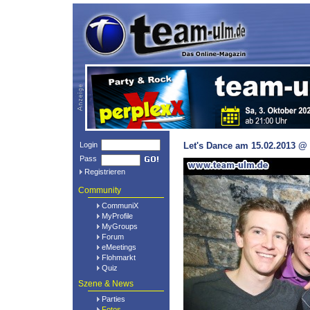
Login
Let's Dance am 15.02.2013 @ 
Pass
Registrieren
Community
CommuniX
MyProfile
MyGroups
Forum
eMeetings
Flohmarkt
Quiz
Szene & News
Parties
Fotos