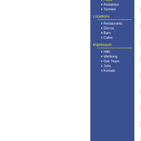
Redaktion
Termine
Locations
Restaurants
Discos
Bars
Cafes
Impressum
Hilfe
Werbung
Das Team
Jobs
Kontakt