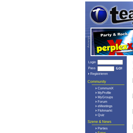
Login
Pass
Registrieren
Community
CommuniX
MyProfile
MyGroups
Forum
eMeetings
Flohmarkt
Quiz
Szene & News
Parties
Fotos