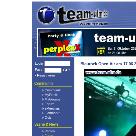
Login
Blaurock Open Air am 17.06.
Pass
Registrieren
Community
CommuniX
MyProfile
MyGroups
Forum
eMeetings
Flohmarkt
Quiz
Szene & News
Parties
Fotos