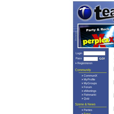
Login
Pass
Registrieren
Community
CommuniX
MyProfile
MyGroups
Forum
eMeetings
Flohmarkt
Quiz
Szene & News
Parties
Fotos