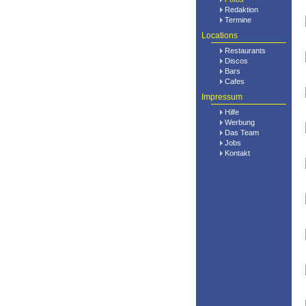
Redaktion
Termine
Locations
Restaurants
Discos
Bars
Cafes
Impressum
Hilfe
Werbung
Das Team
Jobs
Kontakt