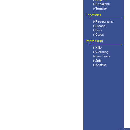
Redaktion
Termine
Locations
Restaurants
Discos
Bars
Cafes
Impressum
Hilfe
Werbung
Das Team
Jobs
Kontakt