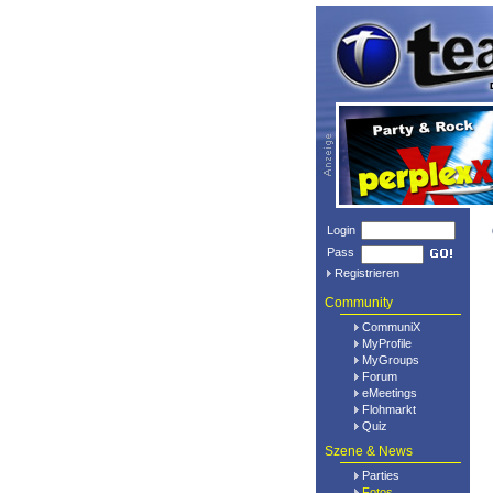
Login
Pass
Registrieren
Community
CommuniX
MyProfile
MyGroups
Forum
eMeetings
Flohmarkt
Quiz
Szene & News
Parties
Fotos