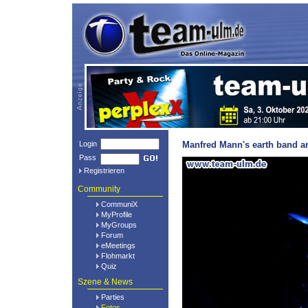
Login
Manfred Mann's earth band am
Pass
Registrieren
Community
CommuniX
MyProfile
MyGroups
Forum
eMeetings
Flohmarkt
Quiz
Szene & News
Parties
Fotos