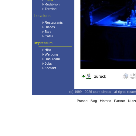
Redaktion
Termine
Locations
Restaurants
Discos
Bars
Cafes
Impressum
Hilfe
Werbung
Das Team
Jobs
Kontakt
(c) 1999 - 2026 team-ulm.de - all rights res
-
Presse
-
Blog
-
Historie
-
Partner
-
Nutz