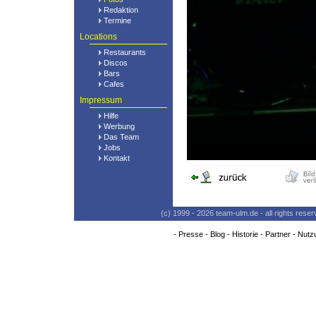
Redaktion
Termine
Locations
Restaurants
Discos
Bars
Cafes
Impressum
Hilfe
Werbung
Das Team
Jobs
Kontakt
(c) 1999 - 2026 team-ulm.de - all rights res
-
Presse
-
Blog
-
Historie
-
Partner
-
Nutz