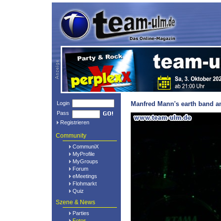
Login
Manfred Mann's earth band am
Pass
Registrieren
Community
CommuniX
MyProfile
MyGroups
Forum
eMeetings
Flohmarkt
Quiz
Szene & News
Parties
Fotos