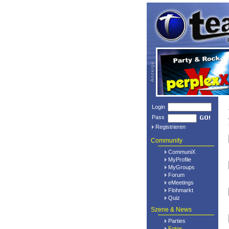
Login
Pass
Registrieren
Community
CommuniX
MyProfile
MyGroups
Forum
eMeetings
Flohmarkt
Quiz
Szene & News
Parties
Fotos