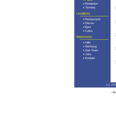
Redaktion
Termine
Locations
Restaurants
Discos
Bars
Cafes
Impressum
Hilfe
Werbung
Das Team
Jobs
Kontakt
(c) 199
-
Pr