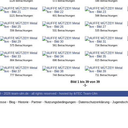
1128 Betrachtungen
573 Betrachtungen
546 Betrachtungen
1121 Betrachtungen
601 Betrachtungen
598 Betrachtungen
556 Betrachtungen
531 Betrachtungen
535 Betrachtungen
575 Betrachtungen
561 Betrachtungen
734 Betrachtungen
664 Betrachtungen
696 Betrachtungen
615 Betrachtungen
777 Betrachtungen
744 Betrachtungen
711 Betrachtungen
Bild 1 bis 39 von 39
-1-
9 - 2026 team-ulm.de - all rights reserved - hosted by ibTEC Team-Ulm
esse
-
Blog
-
Historie
-
Partner
-
Nutzungsbedingungen
-
Datenschutzerklärung
-
Jugendsch