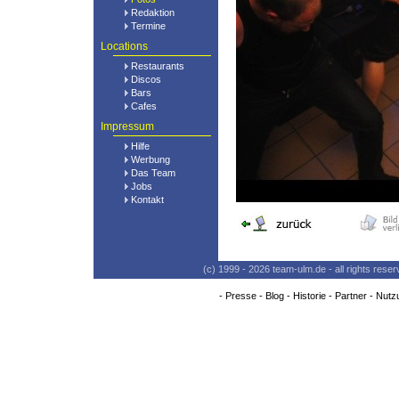
Redaktion
Termine
Locations
Restaurants
Discos
Bars
Cafes
Impressum
Hilfe
Werbung
Das Team
Jobs
Kontakt
(c) 1999 - 2026 team-ulm.de - all rights res
-
Presse
-
Blog
-
Historie
-
Partner
-
Nutz