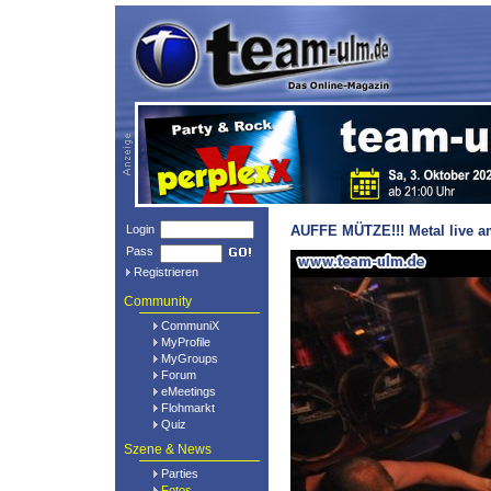
Login
AUFFE MÜTZE!!! Metal live am
Pass
Registrieren
Community
CommuniX
MyProfile
MyGroups
Forum
eMeetings
Flohmarkt
Quiz
Szene & News
Parties
Fotos