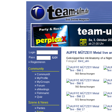
Login
AUFFE MÜTZE!!! Metal live
am
Pass
Geknüppel live mit Anatomy of a Nig
Fotograf:
tbird_ulm
Registrieren
Community
563 Betrachtungen
CommuniX
MyProfile
MyGroups
Forum
592 Betrachtungen
eMeetings
Flohmarkt
Quiz
572 Betrachtungen
Szene & News
Parties
Fotos