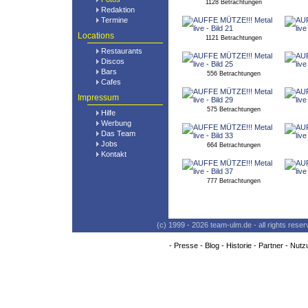
1128 Betrachtungen
Redaktion
Termine
Locations
1121 Betrachtungen
Restaurants
Discos
Bars
556 Betrachtungen
Cafes
Impressum
575 Betrachtungen
Hilfe
Werbung
Das Team
Jobs
664 Betrachtungen
Kontakt
777 Betrachtungen
(c) 1999 - 2026 team-ulm.de - all rights res
-
Presse
-
Blog
-
Historie
-
Partner
-
Nutz