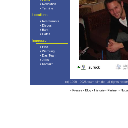
Redaktion
Termine
Locations
Restaurants
Discos
Bars
Cafes
Impressum
Hilfe
Werbung
Das Team
Jobs
Kontakt
(c) 1999 - 2026 team-ulm.de - all rights res
-
Presse
-
Blog
-
Historie
-
Partner
-
Nutz