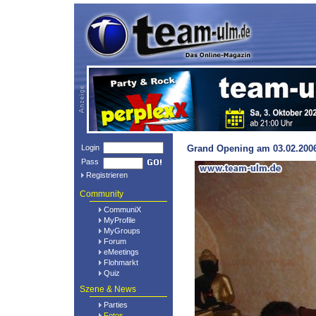
Login
Grand Opening am 03.02.2006
Pass
Registrieren
Community
CommuniX
MyProfile
MyGroups
Forum
eMeetings
Flohmarkt
Quiz
Szene & News
Parties
Fotos