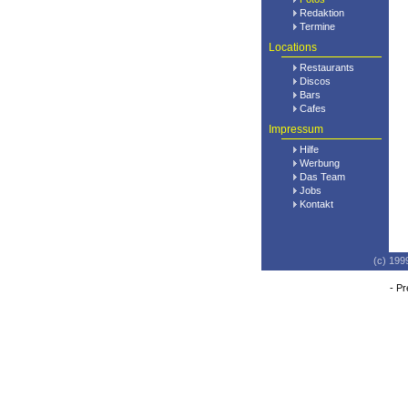
Redaktion
Termine
Locations
Restaurants
Discos
Bars
Cafes
Impressum
Hilfe
Werbung
Das Team
Jobs
Kontakt
(c) 199
-
Pr