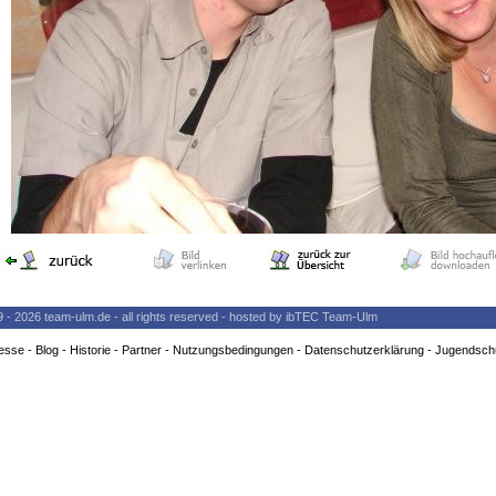
9 - 2026 team-ulm.de - all rights reserved - hosted by ibTEC Team-Ulm
esse
-
Blog
-
Historie
-
Partner
-
Nutzungsbedingungen
-
Datenschutzerklärung
-
Jugendsch