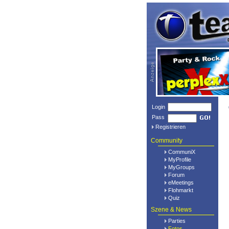
Login
Pass
Registrieren
Community
CommuniX
MyProfile
MyGroups
Forum
eMeetings
Flohmarkt
Quiz
Szene & News
Parties
Fotos