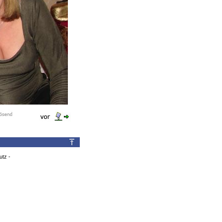
utz
-