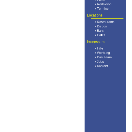
Redaktion
Termine
Locations
Restaurants
Discos
Bars
Cafes
Impressum
Hilfe
Werbung
Das Team
Jobs
Kontakt