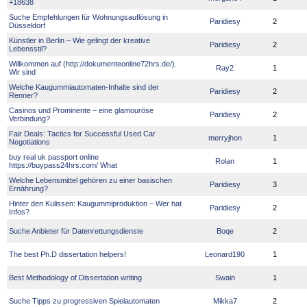
+18638
Suche Empfehlungen für Wohnungsauflösung in
Paridiesy
2
Düsseldorf
Künstler in Berlin – Wie gelingt der kreative
Paridiesy
2
Lebensstil?
Willkommen auf (http://dokumenteonline72hrs.de/).
Ray2
1
Wir sind
Welche Kaugummiautomaten-Inhalte sind der
Paridiesy
2
Renner?
Casinos und Prominente – eine glamouröse
Paridiesy
2
Verbindung?
Fair Deals: Tactics for Successful Used Car
merryjhon
1
Negotiations
buy real uk passport online
Rolan
1
https://buypass24hrs.com/ What
Welche Lebensmittel gehören zu einer basischen
Paridiesy
3
Ernährung?
Hinter den Kulissen: Kaugummiproduktion – Wer hat
Paridiesy
2
Infos?
Suche Anbieter für Datenrettungsdienste
Boqe
2
The best Ph.D dissertation helpers!
Leonard190
1
Best Methodology of Dissertation writing
Swain
1
Suche Tipps zu progressiven Spielautomaten
Mikka7
2