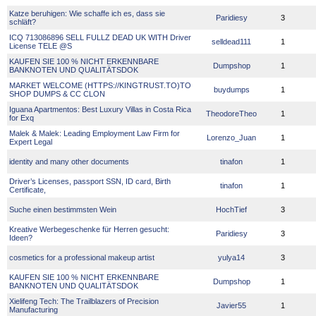
Katze beruhigen: Wie schaffe ich es, dass sie
Paridiesy
3
schläft?
ICQ 713086896 SELL FULLZ DEAD UK WITH Driver
selldead111
1
License TELE @S
KAUFEN SIE 100 % NICHT ERKENNBARE
Dumpshop
1
BANKNOTEN UND QUALITÄTSDOK
MARKET WELCOME (HTTPS://KINGTRUST.TO)TO
buydumps
1
SHOP DUMPS & CC CLON
Iguana Apartmentos: Best Luxury Villas in Costa Rica
TheodoreTheo
1
for Exq
Malek & Malek: Leading Employment Law Firm for
Lorenzo_Juan
1
Expert Legal
identity and many other documents
tinafon
1
Driver’s Licenses, passport SSN, ID card, Birth
tinafon
1
Certificate,
Suche einen bestimmsten Wein
HochTief
3
Kreative Werbegeschenke für Herren gesucht:
Paridiesy
3
Ideen?
cosmetics for a professional makeup artist
yulya14
3
KAUFEN SIE 100 % NICHT ERKENNBARE
Dumpshop
1
BANKNOTEN UND QUALITÄTSDOK
Xielifeng Tech: The Trailblazers of Precision
Javier55
1
Manufacturing