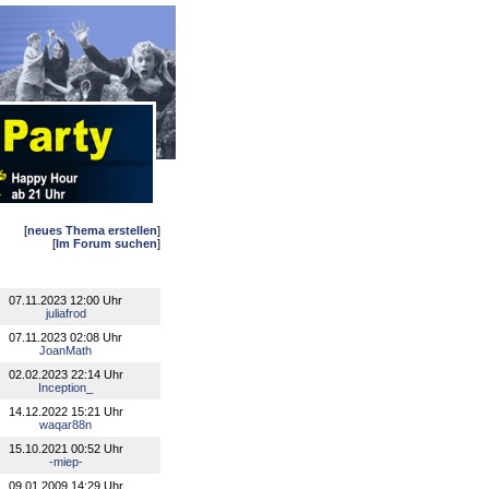
[
neues Thema erstellen
]
[
Im Forum suchen
]
07.11.2023 12:00 Uhr
juliafrod
07.11.2023 02:08 Uhr
JoanMath
02.02.2023 22:14 Uhr
Inception_
14.12.2022 15:21 Uhr
waqar88n
15.10.2021 00:52 Uhr
-miep-
09.01.2009 14:29 Uhr