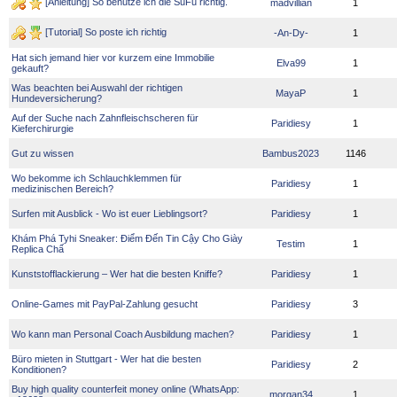
[Anleitung] So benutze ich die SuFu richtig.
madvillian
1
[Tutorial] So poste ich richtig
-An-Dy-
1
Hat sich jemand hier vor kurzem eine Immobilie
Elva99
1
gekauft?
Was beachten bei Auswahl der richtigen
MayaP
1
Hundeversicherung?
Auf der Suche nach Zahnfleischscheren für
Paridiesy
1
Kieferchirurgie
Gut zu wissen
Bambus2023
1146
Wo bekomme ich Schlauchklemmen für
Paridiesy
1
medizinischen Bereich?
Surfen mit Ausblick - Wo ist euer Lieblingsort?
Paridiesy
1
Khám Phá Tyhi Sneaker: Điểm Đến Tin Cậy Cho Giày
Testim
1
Replica Chấ
Kunststofflackierung – Wer hat die besten Kniffe?
Paridiesy
1
Online-Games mit PayPal-Zahlung gesucht
Paridiesy
3
Wo kann man Personal Coach Ausbildung machen?
Paridiesy
1
Büro mieten in Stuttgart - Wer hat die besten
Paridiesy
2
Konditionen?
Buy high quality counterfeit money online (WhatsApp:
morgan34
1