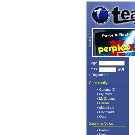
Login
Pass
Registrieren
Community
CommuniX
MyProfile
MyGroups
Forum
eMeetings
Flohmarkt
Quiz
Szene & News
Parties
Fotos