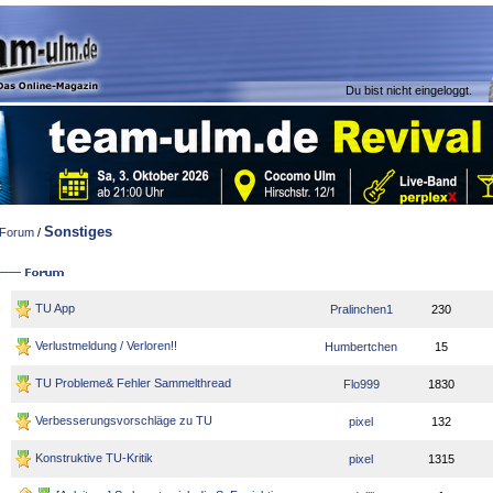
Du bist nicht eingeloggt.
Sonstiges
Forum
/
TU App
Pralinchen1
230
Verlustmeldung / Verloren!!
Humbertchen
15
TU Probleme& Fehler Sammelthread
Flo999
1830
Verbesserungsvorschläge zu TU
pixel
132
Konstruktive TU-Kritik
pixel
1315