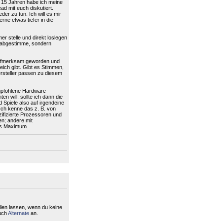
t 15 Jahren habe ich meine
d mit euch diskutiert.
er zu tun. Ich will es mir
rne etwas tiefer in die
er stelle und direkt loslegen
-abgestimme, sondern
 aufmerksam geworden und
ich gibt. Gibt es Stimmen,
rsteller passen zu diesem
empfohlene Hardware
 will, sollte ich dann die
Spiele also auf irgendeine
Ich kenne das z. B. von
fizierte Prozessoren und
n; andere mit
as Maximum.
en lassen, wenn du keine
auch
Alternate
an.