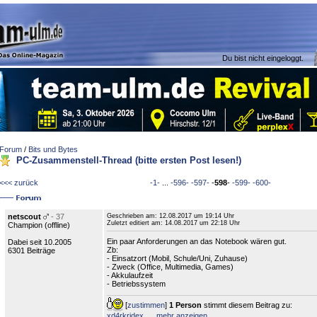
Du bist nicht eingeloggt.
Forum
/
Bits und Bytes
PC-Zusammenstell-Thread (bitte ersten Post lesen!)
<<< zurück
-1-
...
-596-
-597-
-
598
-
-599-
-600-
netscout
- 37
Geschrieben am:
12.08.2017 um 19:14 Uhr
Zuletzt editiert am:
14.08.2017 um 22:18 Uhr
Champion (
offline
)
Ein paar Anforderungen an das Notebook wären gut.
Dabei seit 10.2005
Zb:
6301 Beiträge
- Einsatzort (Mobil, Schule/Uni, Zuhause)
- Zweck (Office, Multimedia, Games)
- Akkulaufzeit
- Betriebssystem
[
zustimmen
]
1 Person
stimmt diesem Beitrag zu:
xd4rkridex
,
...
mehr anzeigen