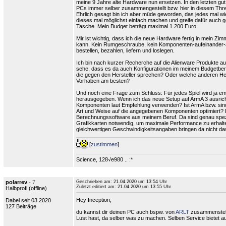
meine 9 Jahre alte Hardware nun ersetzen. In den letzten gu
PCs immer selber zusammengestellt bzw. hier in diesem Threa
Ehrlich gesagt bin ich aber müde geworden, das jedes mal wied
dieses mal möglichst einfach machen und greife dafür auch ge
Tasche. Mein Budget beträgt maximal 1.200 Euro.
Mir ist wichtig, dass ich die neue Hardware fertig in mein Zimm
kann. Kein Rumgeschraube, kein Komponenten-aufeinander
bestellen, bezahlen, liefern und loslegen.
Ich bin nach kurzer Recherche auf die Alienware Produkte
sehe, dass es da auch Konfigurationen im meinem Budgetbere
die gegen den Hersteller sprechen? Oder welche anderen He
Vorhaben am besten?
Und noch eine Frage zum Schluss: Für jedes Spiel wird ja 
herausgegeben. Wenn ich das neue Setup auf ArmA 3 ausrichten
Komponenten laut Empfehlung verwenden? Ist ArmA bzw. sind 
Art und Weise auf die angegebenen Komponenten optimiert? 
Berechnungssoftware aus meinem Beruf. Da sind genau spezi
Grafikkarten notwendig, um maximale Performance zu erhalte
gleichwertigen Geschwindigkeitsangaben bringen da nicht d
[
zustimmen
]
Science, 128√e980 .. :*
polarrev
- 7
Geschrieben am:
21.04.2020 um 13:54 Uhr
Zuletzt editiert am:
21.04.2020 um 13:55 Uhr
Halbprofi (
offline
)
Hey Inception,
Dabei seit 03.2020
127 Beiträge
du kannst dir deinen PC auch bspw. von
ARLT
zusammenstell
Lust hast, da selber was zu machen. Selben Service bietet 