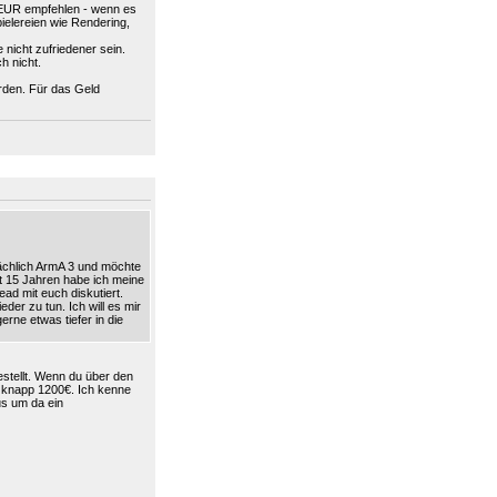
0EUR empfehlen - wenn es
ielereien wie Rendering,
nicht zufriedener sein.
h nicht.
rden. Für das Geld
sächlich ArmA 3 und möchte
ut 15 Jahren habe ich meine
ad mit euch diskutiert.
der zu tun. Ich will es mir
rne etwas tiefer in die
stellt. Wenn du über den
r knapp 1200€. Ich kenne
s um da ein