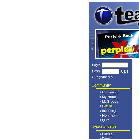
Login
Pass
Registrieren
Community
CommuniX
MyProfile
MyGroups
Forum
eMeetings
Flohmarkt
Quiz
Szene & News
Parties
Fotos