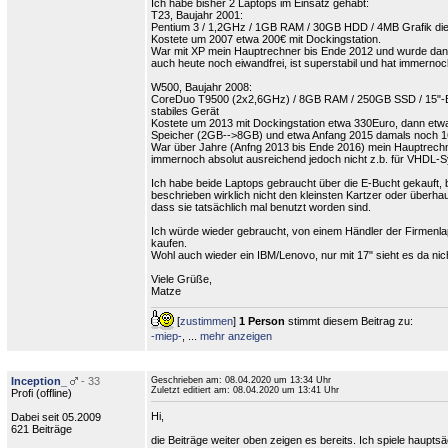
Ich habe bisher 2 Laptops im Einsatz gehabt:
T23, Baujahr 2001:
Pentium 3 / 1,2GHz / 1GB RAM / 30GB HDD / 4MB Grafik die
Kostete um 2007 etwa 200€ mit Dockingstation.
War mit XP mein Hauptrechner bis Ende 2012 und wurde dann 
auch heute noch eiwandfrei, ist superstabil und hat immer
W500, Baujahr 2008:
CoreDuo T9500 (2x2,6GHz) / 8GB RAM / 250GB SSD / 15"-Bil
stabiles Gerät
Kostete um 2013 mit Dockingstation etwa 330Euro, dann etw
Speicher (2GB-->8GB) und etwa Anfang 2015 damals noch 16
War über Jahre (Anfng 2013 bis Ende 2016) mein Hauptrechner
immernoch absolut ausreichend jedoch nicht z.b. für VHDL-
Ich habe beide Laptops gebraucht über die E-Bucht gekauft, 
beschrieben wirklich nicht den kleinsten Kartzer oder überh
dass sie tatsächlich mal benutzt worden sind.
Ich würde wieder gebraucht, von einem Händler der Firmenla
kaufen.
Wohl auch wieder ein IBM/Lenovo, nur mit 17" sieht es da nic
Viele Grüße,
Matze
[
zustimmen
]
1 Person
stimmt diesem Beitrag zu:
-miep-
,
...
mehr anzeigen
Inception_
- 33
Geschrieben am:
08.04.2020 um 13:34 Uhr
Zuletzt editiert am:
08.04.2020 um 13:41 Uhr
Profi (
offline
)
Hi,
Dabei seit 05.2009
621 Beiträge
die Beiträge weiter oben zeigen es bereits. Ich spiele haupt