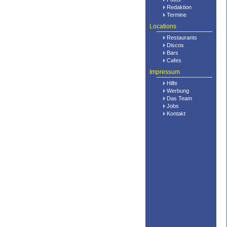
Redaktion
Termine
Locations
Restaurants
Discos
Bars
Cafes
Impressum
Hilfe
Werbung
Das Team
Jobs
Kontakt