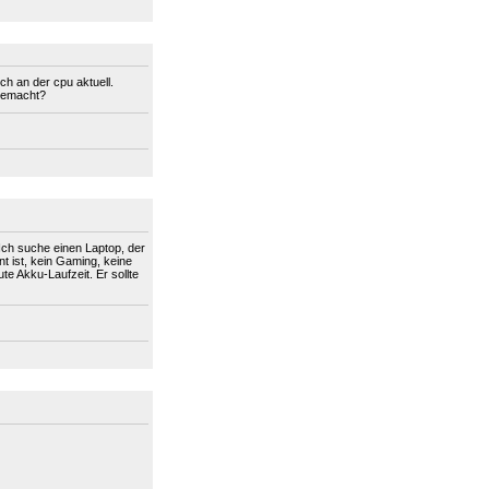
ich an der cpu aktuell.
 gemacht?
 Ich suche einen Laptop, der
nt ist, kein Gaming, keine
te Akku-Laufzeit. Er sollte