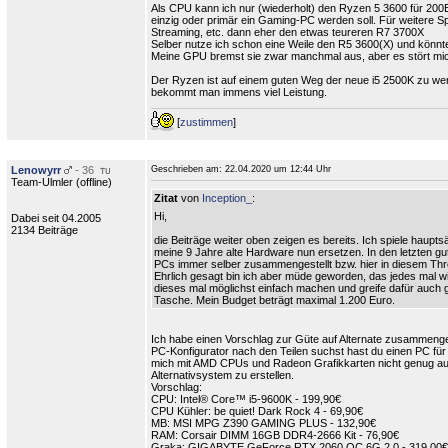
Als CPU kann ich nur (wiederholt) den Ryzen 5 3600 für 20
einzig oder primär ein Gaming-PC werden soll. Für weitere Sp
Streaming, etc. dann eher den etwas teureren R7 3700X
Selber nutze ich schon eine Weile den R5 3600(X) und könnte 
Meine GPU bremst sie zwar manchmal aus, aber es stört mic
Der Ryzen ist auf einem guten Weg der neue i5 2500K zu we
bekommt man immens viel Leistung.
[
zustimmen
]
Lenowyrr
- 36
Geschrieben am:
22.04.2020 um 12:44 Uhr
Team-Ulmler (
offline
)
Zitat
von
Inception_
:
Hi,
Dabei seit 04.2005
2134 Beiträge
die Beiträge weiter oben zeigen es bereits. Ich spiele haupt
meine 9 Jahre alte Hardware nun ersetzen. In den letzten g
PCs immer selber zusammengestellt bzw. hier in diesem Thre
Ehrlich gesagt bin ich aber müde geworden, das jedes mal wie
dieses mal möglichst einfach machen und greife dafür auch ge
Tasche. Mein Budget beträgt maximal 1.200 Euro.
Ich habe einen Vorschlag zur Güte auf Alternate zusammenge
PC-Konfigurator nach den Teilen suchst hast du einen PC fü
mich mit AMD CPUs und Radeon Grafikkarten nicht genug au
Alternativsystem zu erstellen.
Vorschlag:
CPU: Intel® Core™ i5-9600K - 199,90€
CPU Kühler: be quiet! Dark Rock 4 - 69,90€
MB: MSI MPG Z390 GAMING PLUS - 132,90€
RAM: Corsair DIMM 16GB DDR4-2666 Kit - 76,90€
Graka: GIGABYTE GeForce RTX 2060 OC 6G 2.0 - 319,00€