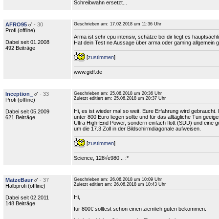
Schreibwahn ersetzt...
AFRO95
- 30
Geschrieben am:
17.02.2018 um 11:36 Uhr
Profi (
offline
)
Arma ist sehr cpu intensiv, schätze bei dir liegt es hauptsächl
Dabei seit 01.2008
Hat dein Test ne Aussage über arma oder gaming allgemein
492 Beiträge
[
zustimmen
]
www.gidf.de
Inception_
- 33
Geschrieben am:
25.06.2018 um 20:36 Uhr
Zuletzt editiert am:
25.06.2018 um 20:37 Uhr
Profi (
offline
)
Hi, es ist wieder mal so weit. Eure Erfahrung wird gebraucht.
Dabei seit 05.2009
unter 800 Euro liegen sollte und für das alltägliche Tun geeige
621 Beiträge
Ultra High-End Power, sondern einfach flott (SDD) und eine gu
um die 17.3 Zoll in der Bildschirmdiagonale aufweisen.
[
zustimmen
]
Science, 128√e980 .. :*
MatzeBaur
- 37
Geschrieben am:
26.06.2018 um 10:09 Uhr
Zuletzt editiert am:
26.06.2018 um 10:43 Uhr
Halbprofi (
offline
)
Hi,
Dabei seit 02.2011
148 Beiträge
für 800€ solltest schon einen ziemlich guten bekommen.