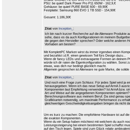
PSU: be quiet! Dark Power Pro P11 650W - 162,9,€
Gehäuse: be quiet! PURE BASE 600 - 69,90€
Festplatte: Samsung 860 EVO 1 TB SSD - 154,90€
Gesamt: 1.186,30€
Zitat
von
Inception_
:
Ich bin nach kurzer Recherche auf die Alienware Produkte
sehe, dass es da auch Konfigurationen im meinem Budgetber
die gegen den Hersteller sprechen? Oder welche anderen H
Vorhaben am besten?
Mit KomplettPC Marken wirst du immer irgendwo einen Kom
und bezahlst i.d.R. einen gewissen Teil fürs Design dazu...
Wenn dir fancy LEDs und extravagante Formen an deinem PC 
würde ich dir raten die Eigenkonfiguration zu wählen. Sonst za
etwas, was dich nur bedingt glücklich macht.
Allgemein gesprochen ist Alienware ne gute Marke, die solide
Zitat
von
Inception_
:
Und noch eine Frage zum Schluss: Für jedes Spiel wird ja 
herausgegeben. Wenn ich das neue Setup auf ArmA 3 ausrichte
Komponenten laut Empfehlung verwenden? Ist ArmA bzw. sind
Art und Weise auf die angegebenen Komponenten optimiert? 
Berechnungssoftware aus meinem Beruf. Da sind genau spez
Grafikkarten notwendig, um maximale Performance zu erhalt
gleichwertigen Geschwindigkeitsangaben bringen da nicht 
Um es kurz zu machen: Die empfohlene Hardware ist auf die 
die exakten Komponenten.
Wenn du ein Setup haben möchtest mit welchem du auch noc
Leistungssteigerung bei einem bestimmten Spiel schaffst mu
auf den Tisch legen. Spiele sind zum Glück relativ ambivale