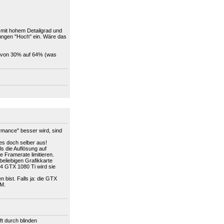
 mit hohem Detailgrad und
lungen "Hoch" ein. Wäre das
s von 30% auf 64% (was
rmance" besser wird, sind
es doch selber aus!
ls die Auflösung auf
e Framerate limitieren.
eliebigen Grafikkarte
 4 GTX 1080 Ti wird sie
 bist. Falls ja: die GTX
AM.
t durch blinden