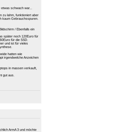
 etwas schwach war...
zu lahm, funktioniert aber
noch kaum Gebrauchsspuren.
dschirm / Ebenfalls ein
as später noch 120Euro für
0Euro für die SSD.
 und ist für vieles
Synthese.
beide hatten wie
aupt irgendwelche Anzeichen
ptops in massen verkauft,
ht gut aus.
sächlich ArmA 3 und möchte