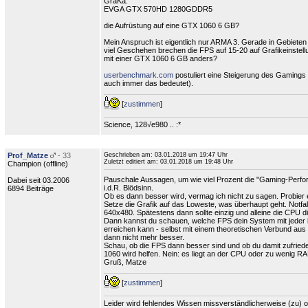
GraKa:
EVGA GTX 570HD 1280GDDR5
die Aufrüstung auf eine GTX 1060 6 GB?
Mein Anspruch ist eigentlich nur ARMA 3. Gerade in Gebieten
viel Geschehen brechen die FPS auf 15-20 auf Grafikeinstel
mit einer GTX 1060 6 GB anders?
userbenchmark.com
postuliert eine Steigerung des Gaming
auch immer das bedeutet).
[
zustimmen
]
Science, 128√e980 .. :*
Prof_Matze
- 33
Geschrieben am:
03.01.2018 um 19:47 Uhr
Zuletzt editiert am:
03.01.2018 um 19:48 Uhr
Champion (
offline
)
Pauschale Aussagen, um wie viel Prozent die "Gaming-Perfo
Dabei seit 03.2006
i.d.R. Blödsinn.
6894 Beiträge
Ob es dann besser wird, vermag ich nicht zu sagen. Probier 
Setze die Grafik auf das Loweste, was überhaupt geht. Notfal
640x480. Spätestens dann sollte einzig und alleine die CPU di
Dann kannst du schauen, welche FPS dein System mit jeder b
erreichen kann - selbst mit einem theoretischen Verbund aus
dann nicht mehr besser.
Schau, ob die FPS dann besser sind und ob du damit zufrieden
1060 wird helfen. Nein: es liegt an der CPU oder zu wenig R
Gruß, Matze
[
zustimmen
]
Leider wird fehlendes Wissen missverständlicherweise (zu) of