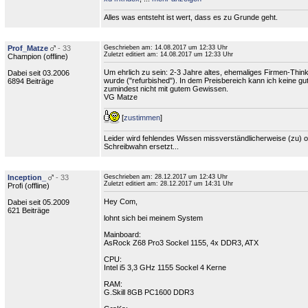
Alles was entsteht ist wert, dass es zu Grunde geht.
Prof_Matze
- 33
Geschrieben am:
14.08.2017 um 12:33 Uhr
Zuletzt editiert am:
14.08.2017 um 12:33 Uhr
Champion (
offline
)
Um ehrlich zu sein: 2-3 Jahre altes, ehemaliges Firmen-Think
Dabei seit 03.2006
wurde ("refurbished"). In dem Preisbereich kann ich keine g
6894 Beiträge
zumindest nicht mit gutem Gewissen.
VG Matze
[
zustimmen
]
Leider wird fehlendes Wissen missverständlicherweise (zu) of
Schreibwahn ersetzt...
Inception_
- 33
Geschrieben am:
28.12.2017 um 12:43 Uhr
Zuletzt editiert am:
28.12.2017 um 14:31 Uhr
Profi (
offline
)
Hey Com,
Dabei seit 05.2009
621 Beiträge
lohnt sich bei meinem System
Mainboard:
AsRock Z68 Pro3 Sockel 1155, 4x DDR3, ATX
CPU:
Intel i5 3,3 GHz 1155 Sockel 4 Kerne
RAM:
G.Skill 8GB PC1600 DDR3