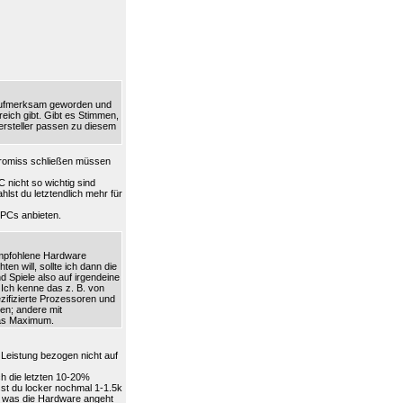
 aufmerksam geworden und
eich gibt. Gibt es Stimmen,
ersteller passen zu diesem
promiss schließen müssen
nicht so wichtig sind
hlst du letztendlich mehr für
 PCs anbieten.
empfohlene Hardware
n will, sollte ich dann die
 Spiele also auf irgendeine
Ich kenne das z. B. von
ifizierte Prozessoren und
en; andere mit
das Maximum.
Leistung bezogen nicht auf
h die letzten 10-20%
sst du locker nochmal 1-1.5k
nt was die Hardware angeht