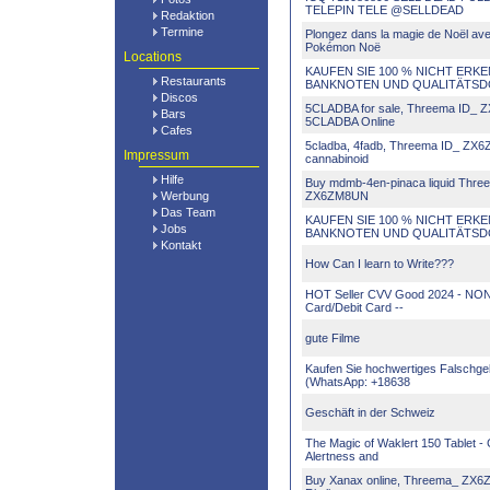
TELEPIN TELE @SELLDEAD
Redaktion
Termine
Plongez dans la magie de Noël ave
Pokémon Noë
Locations
KAUFEN SIE 100 % NICHT ERK
Restaurants
BANKNOTEN UND QUALITÄTS
Discos
5CLADBA for sale, Threema ID_
Bars
5CLADBA Online
Cafes
5cladba, 4fadb, Threema ID_ ZX6
Impressum
cannabinoid
Hilfe
Buy mdmb-4en-pinaca liquid Thre
Werbung
ZX6ZM8UN
Das Team
KAUFEN SIE 100 % NICHT ERK
Jobs
BANKNOTEN UND QUALITÄTS
Kontakt
How Can I learn to Write???
HOT Seller CVV Good 2024 - NON
Card/Debit Card --
gute Filme
Kaufen Sie hochwertiges Falschgel
(WhatsApp: +18638
Geschäft in der Schweiz
The Magic of Waklert 150 Tablet -
Alertness and
Buy Xanax online, Threema_ ZX6