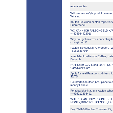
mdma kaufen
Willkommen auf (http://dokumenteo
Wir sind
Kaufen Sie einen echten registrier
Führerschei
WO KANN ICH FALSCHGELD KAU
+447436442801)
Why do I get an error connecting t
Omegle via V
Kaufen Sie Adderall, Oxycodon, (
+31616337954)
Immobilienkredite von Caliber, Hal
Deutsch
HOT Seller CVV Good 2024 - NON
Card/Debit Card --
Apply for real Passports, drivers l
IELTS,
Counterfeit deutsch,best place to
money,Fake e
Pentobarbital-Natrium kaufen Wha
+4915212335491
WHERE CAN I BUY COUNTERFE
MONEY,DRIVERS LICENSES,ID 
Buy JWH-018 online Threema I