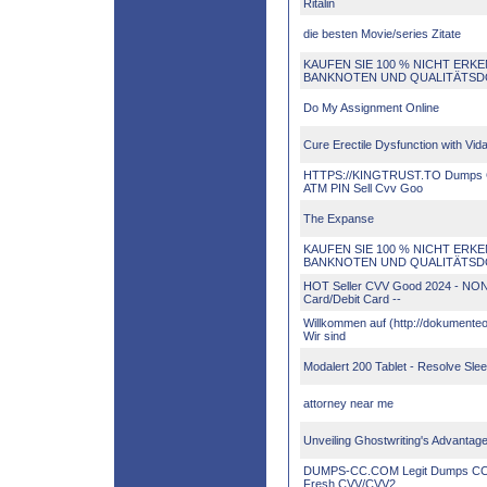
Ritalin
die besten Movie/series Zitate
KAUFEN SIE 100 % NICHT ERK
BANKNOTEN UND QUALITÄTS
Do My Assignment Online
Cure Erectile Dysfunction with Vida
HTTPS://KINGTRUST.TO Dump
ATM PIN Sell Cvv Goo
The Expanse
KAUFEN SIE 100 % NICHT ERK
BANKNOTEN UND QUALITÄTS
HOT Seller CVV Good 2024 - NON
Card/Debit Card --
Willkommen auf (http://dokumenteo
Wir sind
Modalert 200 Tablet - Resolve Sl
attorney near me
Unveiling Ghostwriting's Advantag
DUMPS-CC.COM Legit Dumps CC S
Fresh CVV/CVV2