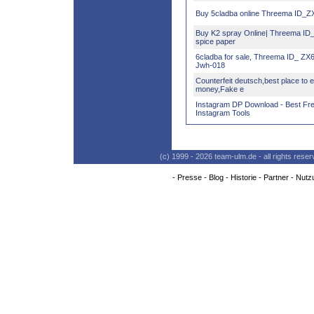
Buy 5cladba online Threema ID
Buy K2 spray Online| Threema I
spice paper
6cladba for sale, Threema ID_ Z
Jwh-018
Counterfeit deutsch,best place to
money,Fake e
Instagram DP Download - Best Fr
Instagram Tools
(c) 1999 - 2026 team-ulm.de - all rights res
-
Presse
-
Blog
-
Historie
-
Partner
-
Nutz