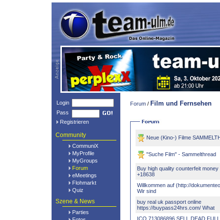
Login
Film und Fernsehen
Forum
/
Pass
Registrieren
Community
Neue (Kino-) Filme SAMMEL
CommuniX
MyProfile
"Suche Film" - Sammelthread
MyGroups
Forum
Buy high quality counterfeit money
+18638
eMeetings
Flohmarkt
Willkommen auf (http://dokumenteo
Quiz
Wir sind
Szene & News
buy real uk passport online
https://buypass24hrs.com/ What
Parties
ICQ 713086896 SELL DEAD FUL
Fotos