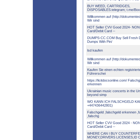
BUY WEED, CARTRIDGES,
DISPOSABLES.telegram; t.me/B
Willkommen auf (http://dokumenteo
Wir sind
HOT Seller CVV Good 2024- NON 
Card/Debit Card --
DUMPS-CC.COM Buy Sell Fresh 
Dumps With Pin/
lsd kaufen
Willkommen auf (http://dokumenteo
Wir sind
Kaufen Sie einen echten registrier
Führerschei
https://licitdocsonline.com/ Falschg
erkennen
Ukrainian music concerts in the Un
beyond simp
WO KANN ICH FALSCHGELD KAU
+447436442801)
Falschgeld ,falschgeld erkennen ,f
,falschg
HOT Seller CVV Good 2024 - NON
Card/Debit Card --
WHERE CAN I BUY COUNTERFE
MONEY,DRIVERS LICENSES,ID 