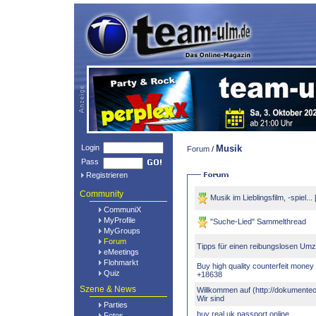
Login
Musik
Forum
/
Pass
Registrieren
Community
Musik im Lieblingsfilm, -spiel.
CommuniX
MyProfile
"Suche-Lied" Sammelthread
MyGroups
Forum
Tipps für einen reibungslosen Um
eMeetings
Flohmarkt
Buy high quality counterfeit money
Quiz
+18638
Szene & News
Willkommen auf (http://dokumenteo
Wir sind
Parties
buy real uk passport online
Fotos