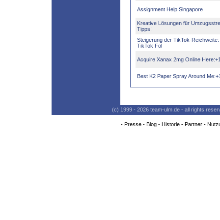
Assignment Help Singapore
Kreative Lösungen für Umzugsstre
Tipps!
Steigerung der TikTok-Reichweite:
TikTok Fol
Acquire Xanax 2mg Online Here:+
Best K2 Paper Spray Around Me:
(c) 1999 - 2026 team-ulm.de - all rights res
-
Presse
-
Blog
-
Historie
-
Partner
-
Nutz