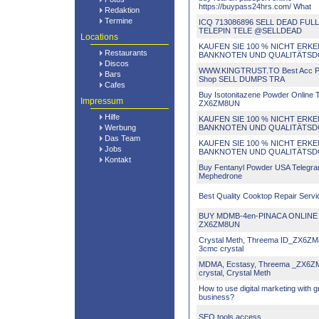
https://buypass24hrs.com/ What
Redaktion
Termine
ICQ 713086896 SELL DEAD FUL
TELEPIN TELE @SELLDEAD
Locations
KAUFEN SIE 100 % NICHT ERK
Restaurants
BANKNOTEN UND QUALITÄTS
Discos
WWW.KINGTRUST.TO Best Acc 
Bars
Shop SELL DUMPS TRA
Cafes
Buy Isotonitazene Powder Online
Impressum
ZX6ZM8UN
Hilfe
KAUFEN SIE 100 % NICHT ERK
Werbung
BANKNOTEN UND QUALITÄTS
Das Team
KAUFEN SIE 100 % NICHT ERK
Jobs
BANKNOTEN UND QUALITÄTS
Kontakt
Buy Fentanyl Powder USA Teleg
Mephedrone
Best Quality Cooktop Repair Serv
BUY MDMB-4en-PINACA ONLINE 
ZX6ZM8UN
Crystal Meth, Threema ID_ZX6ZM
3cmc crystal
MDMA, Ecstasy, Threema _ZX6
crystal, Crystal Meth
How to use digital marketing with 
business?
SEO tools access