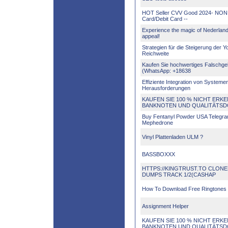
HOT Seller CVV Good 2024- NON 
Card/Debit Card --
Experience the magic of Nederlan
appeal!
Strategien für die Steigerung der 
Reichweite
Kaufen Sie hochwertiges Falschgel
(WhatsApp: +18638
Effiziente Integration von Systeme
Herausforderungen
KAUFEN SIE 100 % NICHT ERK
BANKNOTEN UND QUALITÄTS
Buy Fentanyl Powder USA Teleg
Mephedrone
Vinyl Plattenladen ULM ?
BASSBOXXX
HTTPS://KINGTRUST.TO CLON
DUMPS TRACK 1/2(CASHAP
How To Download Free Ringtones
Assignment Helper
KAUFEN SIE 100 % NICHT ERK
BANKNOTEN UND QUALITÄTS