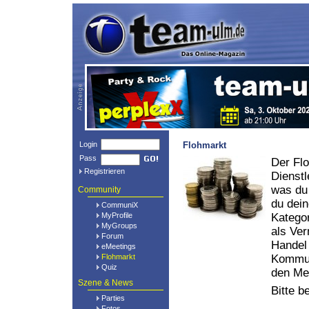
Login
Flohmarkt
Pass
Der Flo
Registrieren
Dienstl
was du 
Community
du dein
CommuniX
MyProfile
Kategor
MyGroups
als Ver
Forum
Handel 
eMeetings
Flohmarkt
Kommun
Quiz
den Me
Szene & News
Bitte b
Parties
Fotos