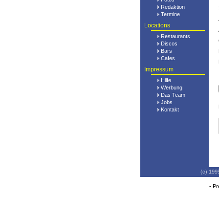
Redaktion
Termine
Locations
Restaurants
Discos
Bars
Cafes
Impressum
Hilfe
Werbung
Das Team
Jobs
Kontakt
(c) 199
-
Pr