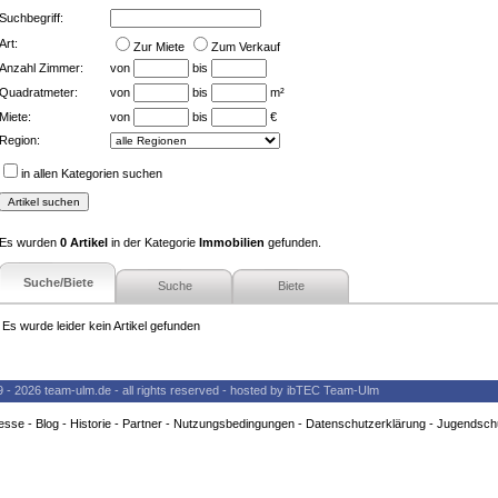
Suchbegriff:
Art:
Zur Miete
Zum Verkauf
Anzahl Zimmer:
von
bis
Quadratmeter:
von
bis
m²
Miete:
von
bis
€
Region:
in allen Kategorien suchen
Es wurden
0 Artikel
in der Kategorie
Immobilien
gefunden.
Suche/Biete
Suche
Biete
Es wurde leider kein Artikel gefunden
9 - 2026 team-ulm.de - all rights reserved - hosted by ibTEC Team-Ulm
esse
-
Blog
-
Historie
-
Partner
-
Nutzungsbedingungen
-
Datenschutzerklärung
-
Jugendsch