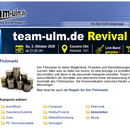
Du bist nicht eingeloggt.
Flohmarkt
Der Flohmarkt ist deine Möglichkeit, Produkte und Dienstleistung
suchen. Alles was du dafür tun musst, ist eine Anzeige zu erstellen,
beschreibst und diese in die passende Kategorie einstellst. Team-U
ausschließlich als Vermittler und übernimmt keine Verantwortung f
innerhalb des Flohmarktes. Die Kommunikation zwischen Käufer un
Messenger.
Bitte beachte auch die
Regeln für den Flohmarkt
.
Kategorie wählen:
Auto/Motor
Computer
Elektronik
Haustiere/Zubehör
Hobby/Freizeit
Immobilien
Jobs
Möbel/Einrichtung
Musik
PC-/Konsolenspiele
Sonstiges