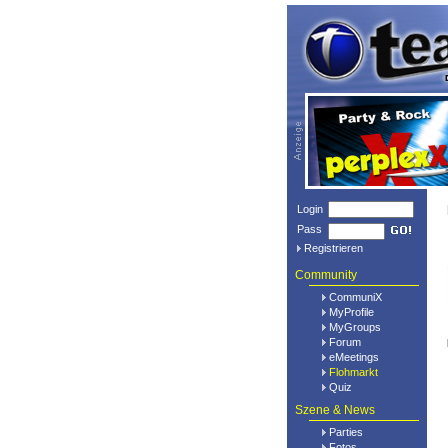
Login
Pass
Registrieren
Community
CommuniX
MyProfile
MyGroups
Forum
eMeetings
Flohmarkt
Quiz
Szene & News
Parties
Fotos