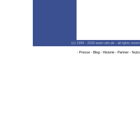
(c) 1999 - 2026 team-ulm.de - all rights res
-
Presse
-
Blog
-
Historie
-
Partner
-
Nutz