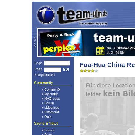
Login
Fua-Hua China Re
Pass
Registrieren
Community
CommuniX
MyProfile
MyGroups
Forum
eMeetings
Flohmarkt
Quiz
Szene & News
Parties
Fotos