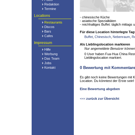
Redaktion
Termine
Locations
- chinesische Küche
- asiatische Spezialitäten
Restaurants
- reichhaltiges Buffet: täglich mitta
Discos
Bars
Für diese Location hinterlegte Tag
Cafes
Buffet
,
Chinesisch
,
Nebenraum
,
Re
Impressum
Als Lieblingslocation markieren
Nur angemeldete Benutzer können 
Hilfe
Werbung
0 User haben Fua-Hua China Resta
Lieblingslocation markiert.
Das Team
Jobs
0
Bewertung mit Kommentar
Kontakt
Es gibt noch keine Bewertungen mit 
Location. Du könntest der Erste sein!
Eine Bewertung abgeben
<<<
zurück zur Übersicht