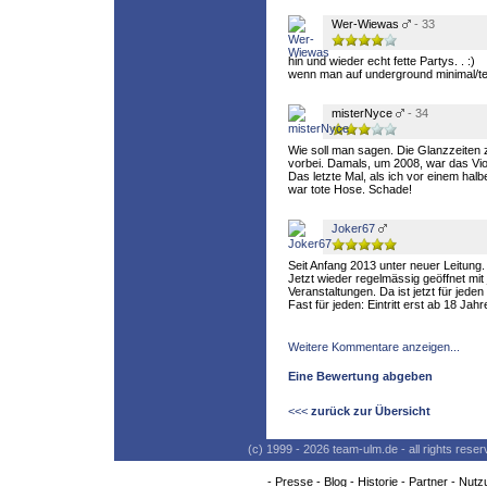
Wer-Wiewas
- 33
hin und wieder echt fette Partys. . :)
wenn man auf underground minimal/tec
misterNyce
- 34
Wie soll man sagen. Die Glanzzeiten 
vorbei. Damals, um 2008, war das Viol
Das letzte Mal, als ich vor einem hal
war tote Hose. Schade!
Joker67
Seit Anfang 2013 unter neuer Leitung.
Jetzt wieder regelmässig geöffnet mi
Veranstaltungen. Da ist jetzt für jede
Fast für jeden: Eintritt erst ab 18 Jahr
Weitere Kommentare anzeigen...
Eine Bewertung abgeben
<<<
zurück zur Übersicht
(c) 1999 - 2026 team-ulm.de - all rights res
-
Presse
-
Blog
-
Historie
-
Partner
-
Nutz