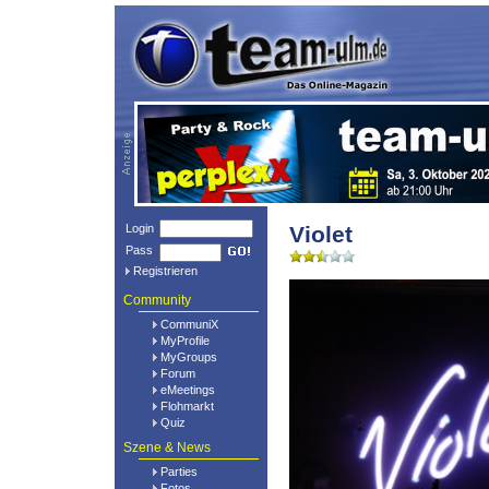
Login
Violet
Pass
Registrieren
Community
CommuniX
MyProfile
MyGroups
Forum
eMeetings
Flohmarkt
Quiz
Szene & News
Parties
Fotos