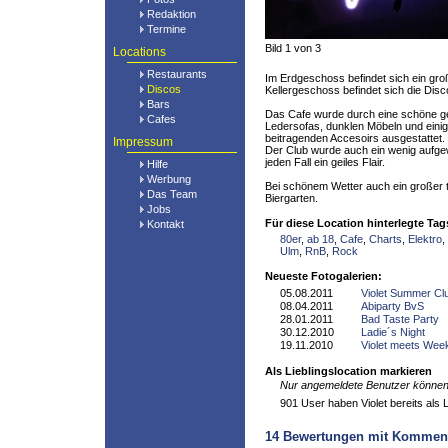
Redaktion
Termine
Bild 1 von 3
Locations
Restaurants
Im Erdgeschoss befindet sich ein gro
Discos
Kellergeschoss befindet sich die Disc
Bars
Das Cafe wurde durch eine schöne g
Cafes
Ledersofas, dunklen Möbeln und einig
beitragenden Accesoirs ausgestattet. S
Impressum
Der Club wurde auch ein wenig aufgewe
jeden Fall ein geiles Flair.
Hilfe
Werbung
Bei schönem Wetter auch ein großer t
Das Team
Biergarten.
Jobs
Für diese Location hinterlegte Tag
Kontakt
80er
,
ab 18
,
Cafe
,
Charts
,
Elektro
,
Ulm
,
RnB
,
Rock
Neueste Fotogalerien:
05.08.2011
Violet Summer Cl
08.04.2011
Abiparty BvS
28.01.2011
Bad Taste Party
30.12.2010
Ladie´s Night
19.11.2010
Violet meets Wee
Als Lieblingslocation markieren
Nur angemeldete Benutzer können 
901 User haben Violet bereits als L
14
Bewertungen mit Kommen